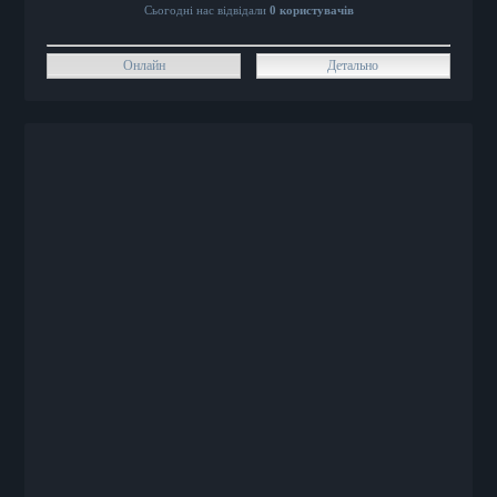
Сьогодні нас відвідали
0 користувачів
Онлайн
Детально