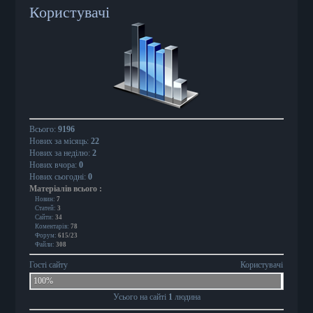
Користувачі
Всього:
9196
Нових за місяць:
22
Нових за неділю:
2
Нових вчора:
0
Нових сьогодні:
0
Матеріалів всього
:
Новин:
7
Статей:
3
Сайти:
34
Коментарів:
78
Форум:
615/23
Файли:
308
Гості сайту
Користувачі
100%
Усього на сайті
1
людина