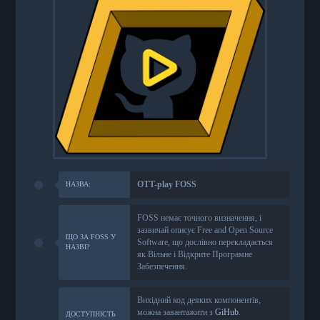
OTT-play FOSS
НАЗВА:
FOSS немає точного визначення, і
зазвичай описує Free and Open Source
ЩО ЗА FOSS У
Software, що дослівно перекладається
НАЗВІ?
як Вільне і Відкрите Програмне
Забезпечення.
Вихідний код деяких компонентів,
можна завантажити з
GiHub
.
ДОСТУПНІСТЬ