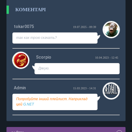
КОМЕНТАРІ
tokar0075
19.07.2025 - 09:39
так как трою скачать?
Scorpio
10.04.2023 - 12:45
Дякую.
Admin
15.03.2023 - 14:31
Попробуйте інший плейлист. Наприклад
цей
G.NET