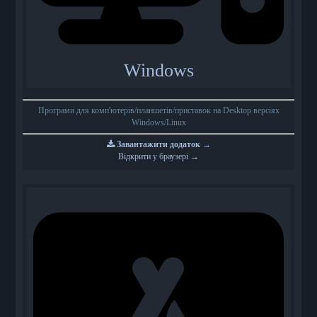
Windows
Програми для комп'ютерів/планшетів/приставок на Desktop версіях
Windows/Linux
Завантажити додаток →
Відкрити у браузері →