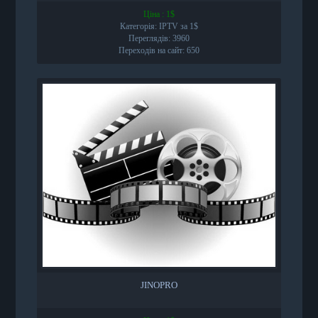
Ціна : 1$
Категорія: IPTV за 1$
Переглядів: 3960
Переходів на сайт: 650
JINOPRO