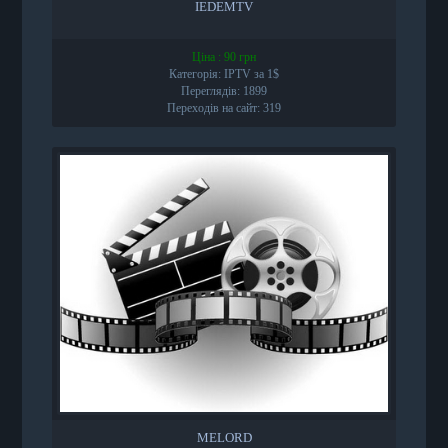
IEDEMTV
Ціна : 90 грн
Категорія: IPTV за 1$
Переглядів: 1899
Переходів на сайт: 319
MELORD