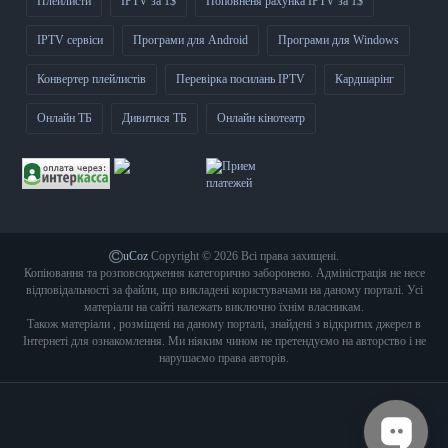
Плейлисти
IPTV за 1$
Поповненя рахунка IPTV за 1$
IPTV сервіси
Програми для Android
Програми для Windows
Конвертер плейлистів
Перевірка посилань IPTV
Кардшарінг
Онлайн ТБ
Дивитися ТБ
Онлайн кінотеатр
uCoz
Copyright © 2026 Всі права захищені.
Копіювання та розповсюдження категорично заборонено. Адміністрація не несе
відповідальності за файли, що викладені користувачами на даному порталі. Усі
матеріали на сайті належать виключно їхнім власникам.
Також матеріали , розміщені на даному порталі, знайдені з відкритих джерел в
Інтернеті для ознакомлення. Ми ніяким чином не претендуємо на авторство і не
нарушаємо права авторів.