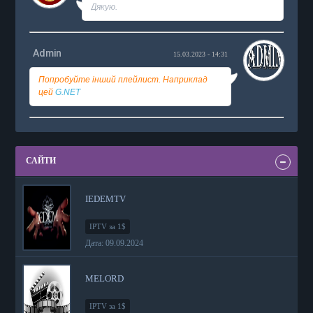
Дякую.
Admin
15.03.2023 - 14:31
Попробуйте інший плейлист. Наприклад
цей
G.NET
САЙТИ
IEDEMTV
IPTV за 1$
Дата: 09.09.2024
MELORD
IPTV за 1$