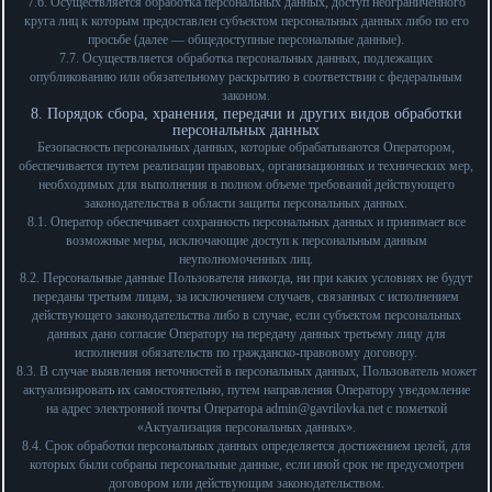
7.6. Осуществляется обработка персональных данных, доступ неограниченного
круга лиц к которым предоставлен субъектом персональных данных либо по его
просьбе (далее — общедоступные персональные данные).
7.7. Осуществляется обработка персональных данных, подлежащих
опубликованию или обязательному раскрытию в соответствии с федеральным
законом.
8. Порядок сбора, хранения, передачи и других видов обработки
персональных данных
Безопасность персональных данных, которые обрабатываются Оператором,
обеспечивается путем реализации правовых, организационных и технических мер,
необходимых для выполнения в полном объеме требований действующего
законодательства в области защиты персональных данных.
8.1. Оператор обеспечивает сохранность персональных данных и принимает все
возможные меры, исключающие доступ к персональным данным
неуполномоченных лиц.
8.2. Персональные данные Пользователя никогда, ни при каких условиях не будут
переданы третьим лицам, за исключением случаев, связанных с исполнением
действующего законодательства либо в случае, если субъектом персональных
данных дано согласие Оператору на передачу данных третьему лицу для
исполнения обязательств по гражданско-правовому договору.
8.3. В случае выявления неточностей в персональных данных, Пользователь может
актуализировать их самостоятельно, путем направления Оператору уведомление
на адрес электронной почты Оператора
admin@gavrilovka.net
с пометкой
«Актуализация персональных данных».
8.4. Срок обработки персональных данных определяется достижением целей, для
которых были собраны персональные данные, если иной срок не предусмотрен
договором или действующим законодательством.