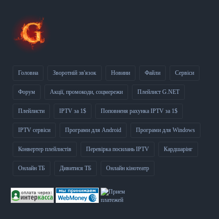
Головна
Зворотній зв'язок
Новини
Файли
Сервіси
Форум
Акції, промокоди, соцмережи
Плейлист G.NET
Плейлисти
IPTV за 1$
Поповненя рахунка IPTV за 1$
IPTV сервіси
Програми для Android
Програми для Windows
Конвертер плейлистів
Перевірка посилань IPTV
Кардшарінг
Онлайн ТБ
Дивитися ТБ
Онлайн кінотеатр