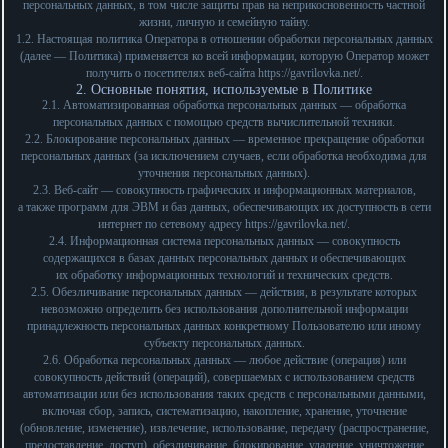
персональных данных, в том числе защиты прав на неприкосновенность частной
жизни, личную и семейную тайну.
1.2. Настоящая политика Оператора в отношении обработки персональных данных
(далее — Политика) применяется ко всей информации, которую Оператор может
получить о посетителях веб-сайта
https://gavrilovka.net/
.
2. Основные понятия, используемые в Политике
2.1. Автоматизированная обработка персональных данных — обработка
персональных данных с помощью средств вычислительной техники.
2.2. Блокирование персональных данных — временное прекращение обработки
персональных данных (за исключением случаев, если обработка необходима для
уточнения персональных данных).
2.3. Веб-сайт — совокупность графических и информационных материалов,
а также программ для ЭВМ и баз данных, обеспечивающих их доступность в сети
интернет по сетевому адресу
https://gavrilovka.net/
.
2.4. Информационная система персональных данных — совокупность
содержащихся в базах данных персональных данных и обеспечивающих
их обработку информационных технологий и технических средств.
2.5. Обезличивание персональных данных — действия, в результате которых
невозможно определить без использования дополнительной информации
принадлежность персональных данных конкретному Пользователю или иному
субъекту персональных данных.
2.6. Обработка персональных данных — любое действие (операция) или
совокупность действий (операций), совершаемых с использованием средств
автоматизации или без использования таких средств с персональными данными,
включая сбор, запись, систематизацию, накопление, хранение, уточнение
(обновление, изменение), извлечение, использование, передачу (распространение,
предоставление, доступ), обезличивание, блокирование, удаление, уничтожение