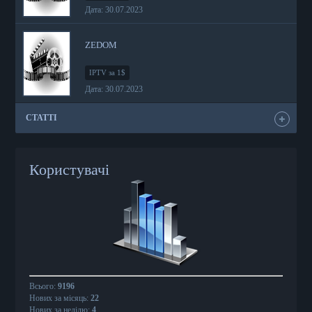
Дата: 30.07.2023
ZEDOM
IPTV за 1$
Дата: 30.07.2023
СТАТТІ
Користувачі
Всього:
9196
Нових за місяць:
22
Нових за неділю:
4