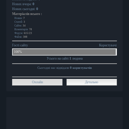
Нових вчора:
0
Нових сьогодні:
0
Матеріалів всього
:
Новин:
7
Статей:
3
Сайти:
34
Коментарів:
78
Форум:
615/23
Файли:
308
Гості сайту
Користувачі
100%
Усього на сайті
1
людина
Сьогодні нас відвідали
0 користувачів
Онлайн
Детально