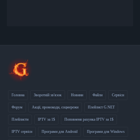
Головна
Зворотній зв'язок
Новини
Файли
Сервіси
Форум
Акції, промокоди, соцмережи
Плейлист G.NET
Плейлисти
IPTV за 1$
Поповненя рахунка IPTV за 1$
IPTV сервіси
Програми для Android
Програми для Windows