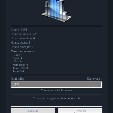
Всього:
9196
Нових за місяць:
22
Нових за неділю:
6
Нових вчора:
1
Нових сьогодні:
0
Матеріалів всього
:
Новин:
7
Статей:
3
Сайти:
34
Коментарів:
78
Форум:
615/23
Файли:
308
Гості сайту
Користувачі
100%
Усього на сайті
1
людина
Сьогодні нас відвідали
0 користувачів
Онлайн
Детально