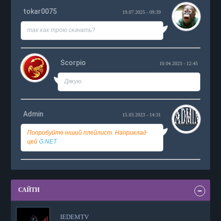
tokar0075
19.07.2025 - 09:39
так как трою скачать?
Scorpio
10.04.2023 - 12:45
Дякую.
Admin
15.03.2023 - 14:31
Попробуйте інший плейлист. Наприклад
цей
G.NET
САЙТИ
IEDEMTV